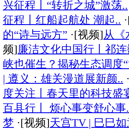
兴征程丨“转折之城”激荡..
征程丨红船起航处 潮起..
·
的“诗与远方”
·[视频]
从《
频]
廉洁文化中国行丨祁连
峡也催生？揭秘生态调度“流
| 遵义：雄关漫道展新颜..
度关注丨春天里的科技盛
百县行丨 烦心事变舒心事.
梦
·[视频]
天宫TV | 巳