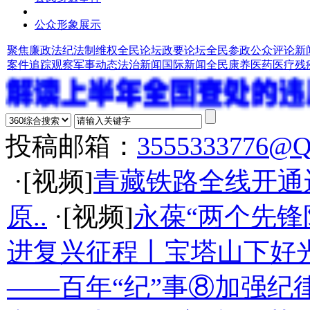
公众形象展示
聚焦廉政法纪
法制维权
全民论坛
政要论坛
全民参政
公众评论
新
案件追踪观察
军事动态
法治新闻
国际新闻
全民康养
医药医疗
残
投稿邮箱：
3555333776@
·[视频]
青藏铁路全线开通
原..
·[视频]
永葆“两个先锋
进复兴征程丨宝塔山下好光
——百年“纪”事⑧加强纪律