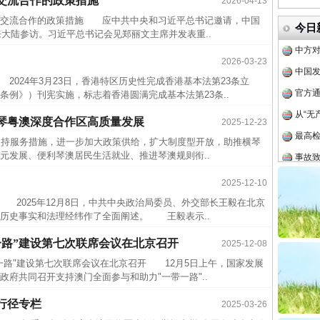
交流合作的政策措施
2026-04-13
四川省
交流合作的政策措施 应中共中央和习近平总书记邀请，中国
今日
中方对
来大陆参访。习近平总书记会见郑丽文主席并发表重..
中国发
2026-03-23
官方
24年3月23日，香港特区历史性完成香港基本法第23条立
条例》）刊宪实施，标志着香港圆满完成基本法第23条..
从“无
最高
琴粤澳深度合作区高质量发展
2025-12-23
事故致
持服务措施，进一步加大政策供给，扩大制度型开放，助推横琴
元发展、便利琴澳居民生活就业、推进琴澳规则衔..
近期涉
半生相
2025-12-10
2025年12月8日，中共中央政治局委员、外交部长王毅在北京
一纸欠
历史事实和法理经纬作了全面阐述。 王毅表示..
26万
一路”建设第七次联席会议在北京召开
2025-12-08
杨天
路"建设第七次联席会议在北京召开 12月5日上午，国家发展
传销头
府共同召开支持澳门全面参与和助力"一带一路"..
四川省
行径专栏
2025-03-26
中方对