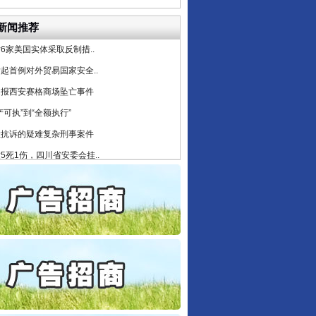
公安厅征集新型黑恶违法..
新闻推荐
6家美国实体采取反制措..
起首例对外贸易国家安全..
通报西安赛格商场坠亡事件
产可执”到“全额执行”
检抗诉的疑难复杂刑事案件
5死1伤，四川省安委会挂..
私家车群死群伤事故多发..
守，一别两宽：这场老年..
条伤亲情 巡回调解促和..
保费，离婚时为何要分走一..
誉，不得录用为公务员
目出狱后办书院暴力管教..
公安厅征集新型黑恶违法..
6家美国实体采取反制措..
“神药”背后的真相