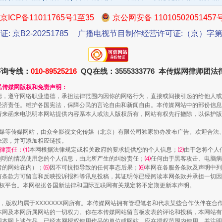
京ICP备11011765号1至35
京公网安备 11010502051457
证: 京B2-20251785
广播电视节目制作经营许可证:（京）字第3
今年投资意愿榜揭晓
咨询专线：
010-89525216
QQ在线：3555333776 本传媒网律师团
民传媒网版权和免责声明：
德，遵守网络职业道德，承担法律范围内因你的网络行为，直接或间接引起的给他人或
经济责任。维护各国宪法，保障公民的言论自由和新闻自由。本传媒网站中的部份信息
请来函来电说明本网站提供内容系本人或法人版权所有，网站有权先行撤除，以保护版
传媒等传媒网站，由众全影视文化传媒（北京）有限公司独家协办发布广告。欢迎合法
来源，并可添加相应链接。
律责任：⑴
本网根据法律规定或相关政府的要求提供您的个人信息；
⑵
由于您将个人
列明的情况使用您的个人信息，由此所产生的纠纷责任；
⑷
任何由于黑客攻击、电脑病
者的网站在内）；
⑸
因不可抗拒导致的任何事态后果；
⑹
本网在各服务条款及声明中列
魏明亮严重违纪违法案透视
有条款方可留言和反映投诉报料等讯息投稿，其证明你已经阅读本网条款并承担一切因
语权平台。本网根据各国新法律和国际互联网有关规定将不定期更新本声明。
作品，版权均属于XXXXXXX网所有。本传媒网站拥有管理笔名和代表某些合作伙伴在
本网及本网所属网站的一切权力。你在本传媒网站留言板发表的评论和投稿，本网站有
本网上述作品。已经本网授权使用作品的单位或网站，应在授权范围内使用，并注明“来