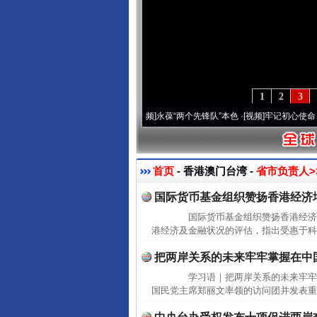
1
2
3
0周年 深刻改变雪域高原..
·[视频]
永葆“两个先锋队”本色
·[视频]
牢记初心使命 奋进复
首页
- 香港澳门台湾 -
省市负责人>
国际货币基金组织赞扬香港经济
国际货币基金组织赞扬香港经济增
港经济及金融状况的评估，指出受惠于科
把两岸关系的未来牢牢掌握在中
学习语｜把两岸关系的未来牢牢
国民党主席郑丽文率领的访问团并发表重