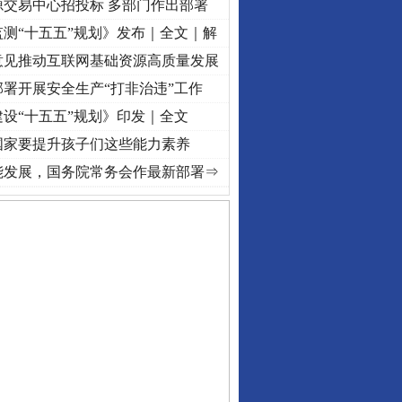
源交易中心招投标 多部门作出部署
测“十五五”规划》发布｜全文｜解
意见推动互联网基础资源高质量发展
署开展安全生产“打非治违”工作
设“十五五”规划》印发｜全文
国家要提升孩子们这些能力素养
]
牢记初心使命 奋进复兴征程丨“转折之城”激荡..
·[视频]
牢记初心使命 奋进复兴征程丨红
能发展，国务院常务会作最新部署⇒
私家车群死群伤事故多发..
守，一别两宽：这场老年..
条伤亲情 巡回调解促和..
保费，离婚时为何要分走一..
誉，不得录用为公务员
目出狱后办书院暴力管教..