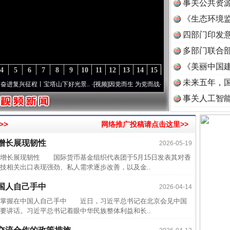
事关公共资
《生态环境监
读
四部门印发
多部门联合部
《美丽中国建
4
5
6
7
8
9
10
11
12
13
14
15
未来五年，
兴征程丨宝塔山下好光景..
·[视频]
因党而生 为党而战——百年“纪”事⑧加强纪律..
·[视频
事关人工智
>>
网络推广投稿请点击这里>>
增长展现韧性
2026-05-19
近期涉
长展现韧性 国际货币基金组织代表团于5月15日发表其对香
半生相
技相关出口表现强劲、私人需求逐步改善，以及金..
一纸欠
国人自己手中
2026-04-14
26万
掌握在中国人自己手中 近日，习近平总书记在北京会见中国
杨天
要讲话。习近平总书记着眼中华民族整体利益和长..
传销头