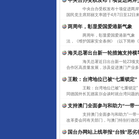
中央台办受权发布十项促进两岸
中央台办受权发布十项促进两岸
国民党主席郑丽文率团于4月7日至12日
两周年，彰显爱国爱港新气象
两周年，彰显爱国爱港新气象 20
法，《维护国家安全条例》（以下简称《
海关总署出台新一轮措施支持横
海关总署近日出台新一轮23项支
合作区高质量发展，涉及促进澳门产业多
王毅：台湾地位已被“七重锁定”
王毅：台湾地位已被"七重锁定" 
同德国外长瓦德富尔会谈时就台湾问题的
支持澳门全面参与和助力“一带
支持澳门全面参与和助力"一带一
改革委会同有关部门，与澳门特别行政区政
国台办网站上线举报“台独”恶劣
网上购药对药下症？