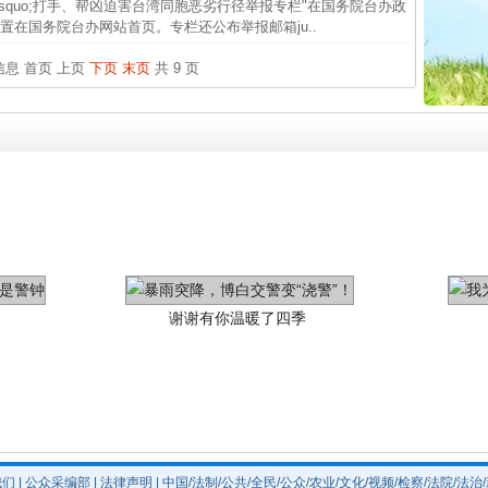
茶叶“炒上天”
&rsquo;打手、帮凶迫害台湾同胞恶劣行径举报专栏"在国务院台办政
中国发
在国务院台办网站首页。专栏还公布举报邮箱ju..
官方
条信息
首页
上页
下页
末页
共 9 页
从“无
最高
事故致
谢谢有你温暖了四季
我们
|
公众采编部
|
法律声明
| 中国/法制/公共/全民/公众/农业/文化/视频/检察/法院/法治