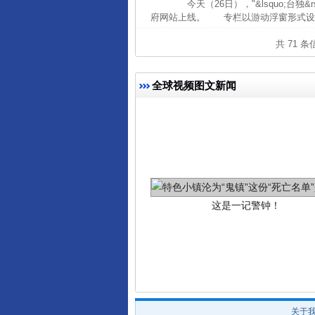
今天（26日），"&lsquo;台独
府网站上线。 专栏以游动浮窗形式设置
共 71 
全球视频图文新闻
这是一记警钟！
关于