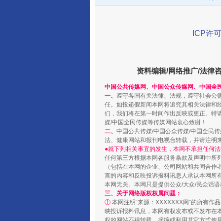
ICP许可
在谋一域中谋全局
资料编辑/网络推广/法律
中国公共传媒网、中国公众传媒网、中国全
一、
遵守各国有关法律、法规，遵守社会公
任。如投递假新闻本网将追究其相关法律和
们，我们将在第一时间作出反映或更正。特
媒/中国全民传媒等传媒网站衷心致谢！
二、
中国公共传媒/中国公众传媒/中国全民
法、健康网站和报刊电视台转载，并请注明
●就下列相关事宜的发生，本网不承担任何法
任何第三方根据本网各服务条款及声明中所
习近平的博鳌关键词
（包括在本网的企业、公司网站和共同合作
言的内容和反映投诉报料讯息人承认本网所
本网无关。本网只是提供公众/大众/民众话
三、关于网络版权权属问题：
①
本网注明“来源：XXXXXXX网”的所有
映投诉报料讯息，本网有权发布或不发布在
权的网站不得转载、摘编或利用其它方式使用