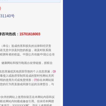
号
1140号
新中国诞生的见证
法律咨询热线：
15701616003
（单位）造成伤害和损失的法律和经济责
若无意中涉及到您的权益，请及时联系我
权拥有者的权益。中国公共传媒/中国公众传
、健康网站和报刊电视台友情链接，授权合
信息泄漏或其他原因导致的个人信息泄漏；
⑶
毒侵入或政府管制而造成的暂时性网站关闭
明的使用方式或免责情形；
⑺
你在本网站留
千亩耕地变“别墅”
您的行为而直接或间接引起的法律责任，与
合作伙伴的网站上使用你留言在本网站内容和反
权在网站内转载或修改引用。但未经本网授
源于：XXXXXXX网”。违反上述声明者，