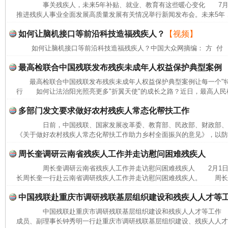
事关残疾人，未来5年补贴、就业、教育有这些暖心变化 7月27
推进残疾人事业全面发展高质量发展有关情况举行新闻发布会。未来5年，
如何让脑机接口等前沿科技造福残疾人？
【视频】
如何让脑机接口等前沿科技造福残疾人？中国大众网摘编： 方 付
最高检联合中国残联发布残疾未成年人权益保护典型案例
最高检联合中国残联发布残疾未成年人权益保护典型案例让每一个"
行 如何让法治阳光照亮更多"折翼天使"的成长之路？近日，最高人民检
多部门发文要求做好农村残疾人常态化帮扶工作
日前，中国残联、国家发展改革委、教育部、民政部、财政部、农
《关于做好农村残疾人常态化帮扶工作助力乡村全面振兴的意见》，以防止
周长奎调研云南省残疾人工作并走访慰问困难残疾人
周长奎调研云南省残疾人工作并走访慰问困难残疾人 2月1日
长周长奎一行赴云南省调研残疾人工作并走访慰问困难残疾人。 周长奎
网上购药对药下症？
中国残联赴重庆市调研残联基层组织建设和残疾人人才等
中国残联赴重庆市调研残联基层组织建设和残疾人人才等工作 1
成员、副理事长钟秀明一行赴重庆市调研残联基层组织建设、残疾人人才和