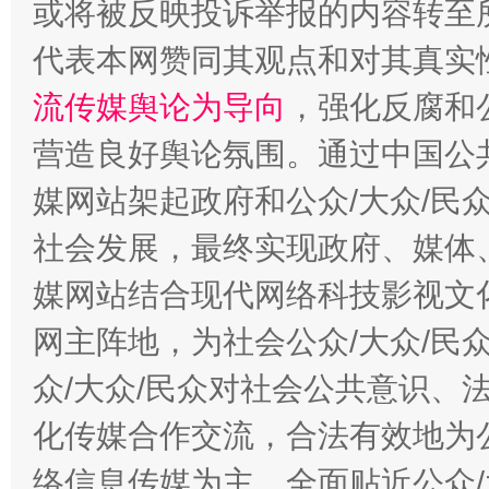
或将被反映投诉举报的内容转至
代表本网赞同其观点和对其真实
流传媒舆论为导向
，强化反腐和
营造良好舆论氛围。通过中国公共
这是一记警钟！
谢
媒网站架起政府和公众/大众/民
社会发展，最终实现政府、媒体、
媒网站结合现代网络科技影视文
网主阵地，为社会公众/大众/民
众/大众/民众对社会公共意识、
化传媒合作交流，合法有效地为公
今
在谋一域中谋全局
络信息传媒为主，全面贴近公众/