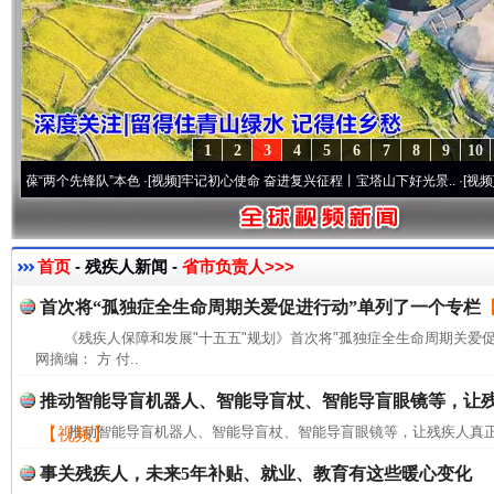
1
2
3
4
5
6
7
8
9
10
两个先锋队”本色
·[视频]
牢记初心使命 奋进复兴征程丨宝塔山下好光景..
·[视频]
因党而生
首页
- 残疾人新闻 -
省市负责人>>>
首次将“孤独症全生命周期关爱促进行动”单列了一个专栏
《残疾人保障和发展"十五五"规划》首次将"孤独症全生命周期关爱
网摘编： 方 付..
推动智能导盲机器人、智能导盲杖、智能导盲眼镜等，让
推动智能导盲机器人、智能导盲杖、智能导盲眼镜等，让残疾人真正
【视频】
事关残疾人，未来5年补贴、就业、教育有这些暖心变化