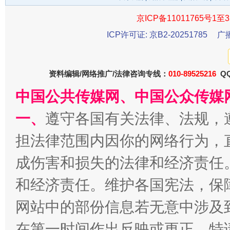
今
在谋一域中谋全局
京ICP备11011765号1至3
ICP许可证: 京B2-20251785
广
资料编辑/网络推广/法律咨询专线：
010-89525216
QQ
中国公共传媒网、中国公众传媒
一、
遵守各国有关法律、法规，
担法律范围内因你的网络行为，
习近平的博鳌关键词
魏明亮
成伤害和损失的法律和经济责任
和经济责任。维护各国宪法，保
网站中的部份信息若无意中涉及
在第一时间作出反映或更正。特