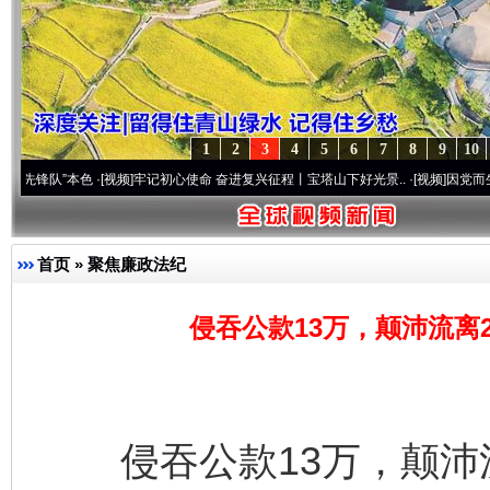
1
2
3
4
5
6
7
8
9
10
”本色
·[视频]
牢记初心使命 奋进复兴征程丨宝塔山下好光景..
·[视频]
因党而生 为党而战
首页
»
聚焦廉政法纪
侵吞公款13万，颠沛流离
侵吞公款13万，颠沛流