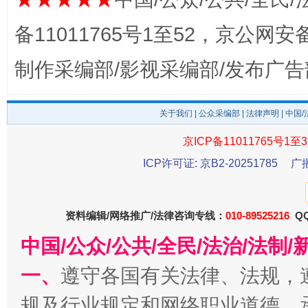
备11011765号1至52，京公网安备：
制作采编部/影视采编部/发布广告
这是一记警钟！
谢
关于我们
|
公众采编部
|
法律声明
| 中国
京ICP备11011765号1至3
ICP许可证: 京B2-20251785
广
资料编辑/网络推广/法律咨询专线：
010-89525216
QQ
中国/公众/公共/全民/法治/法
今
在谋一域中谋全局
一、
遵守各国有关法律、法规，
规及行业规定和网络职业道德，