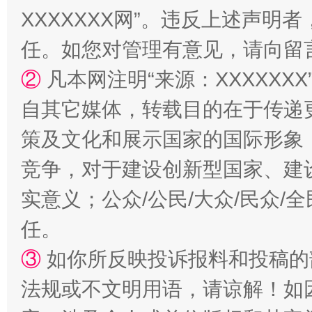
XXXXXXX网”。违反上述声
任。如您对管理有意见，请向留
②
凡本网注明“来源：XXXXX
自其它媒体，转载目的在于传递
漫山遍野的桃花与雪山、麦地、白藏房
除了
策及文化和展示国家的国际形象
竞争，对于建设创新型国家、建
实意义；公众/公民/大众/民众
任。
③
如你所反映投诉报料和投稿的
法规或不文明用语，请谅解！如
招工难、用工荒背后