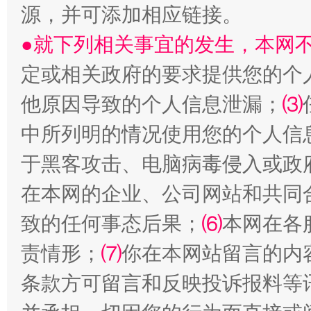
生
源，并可添加相应链接。
“刷贴”乱象丛生
●就下列相关事宜的发生，本网
定或相关政府的要求提供您的个
他原因导致的个人信息泄漏；
⑶
中所列明的情况使用您的个人信
于黑客攻击、电脑病毒侵入或政
揭批美国五大"原罪"
"炒
在本网的企业、公司网站和共同
致的任何事态后果；
⑹
本网在各
责情形；
⑺
你在本网站留言的内
条款方可留言和反映投诉报料等