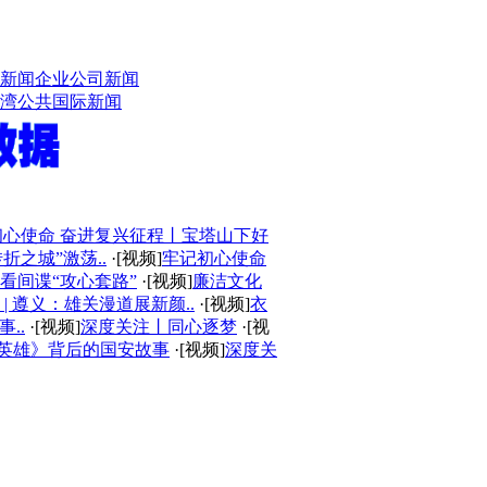
新闻
企业公司新闻
湾
公共国际新闻
初心使命 奋进复兴征程丨宝塔山下好
折之城”激荡..
·[视频]
牢记初心使命
看间谍“攻心套路”
·[视频]
廉洁文化
| 遵义：雄关漫道展新颜..
·[视频]
衣
..
·[视频]
深度关注丨同心逐梦
·[视
英雄》背后的国安故事
·[视频]
深度关